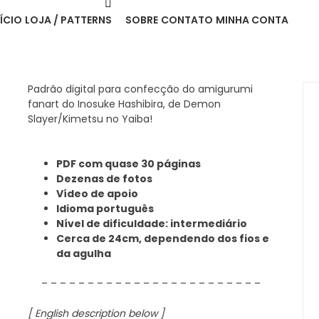
NÍCIO
LOJA / PATTERNS
SOBRE
CONTATO
MINHA CONTA
Padrão digital para confecção do amigurumi
fanart do Inosuke Hashibira, de Demon
Slayer/Kimetsu no Yaiba!
PDF com quase 30 páginas
Dezenas de fotos
Vídeo de apoio
Idioma português
Nível de dificuldade: intermediário
Cerca de 24cm, dependendo dos fios e
da agulha
– – – – – – – – – – – – – – – – – – – – – – – –
[ English description below ]