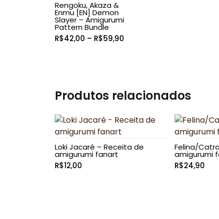
Rengoku, Akaza &
Enmu [EN] Demon
Slayer – Amigurumi
Pattern Bundle
Faixa
R$
42,00
–
R$
59,90
de
preço:
R$42,00
através
R$59,90
Produtos relacionados
Loki Jacaré – Receita de
Felina/Catra
amigurumi fanart
amigurumi f
R$
12,00
R$
24,90