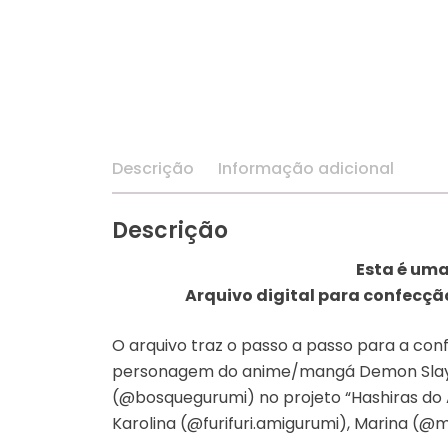
Descrição
Informação adicional
Descrição
Esta é uma
Arquivo digital para confecçã
O arquivo traz o passo a passo para a con
personagem do anime/mangá Demon Slayer.
(@bosquegurumi) no projeto “Hashiras do 
Karolina (@furifuri.amigurumi), Marina (@m