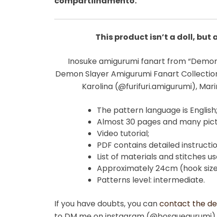
compartilhamento.
This product isn’t a doll, bu
Inosuke amigurumi fanart from “Demon 
Demon Slayer Amigurumi Fanart Collectio
Karolina (@furifuri.amigurumi), Ma
The pattern language is English
Almost 30 pages and many pict
Video tutorial;
PDF contains detailed instruct
List of materials and stitches us
Approximately 24cm (hook size 
Patterns level: intermediate.
If you have doubts, you can
contact the de
to DM me on instagram (@bosquegurumi) 