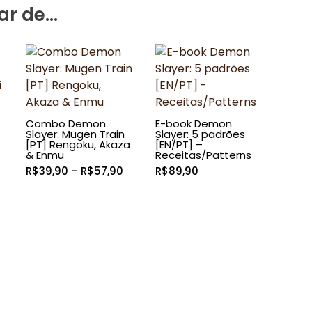
ar de…
Combo Demon
E-book Demon
Slayer: Mugen Train
Slayer: 5 padrões
[PT] Rengoku, Akaza
[EN/PT] –
& Enmu
Receitas/Patterns
Faixa
R$
39,90
–
R$
57,90
R$
89,90
de
preço:
R$39,90
através
R$57,90