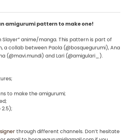
t an amigurumi pattern to make one!
Slayer” anime/manga. This pattern is part of
n, a collab between Paola (@bosquegurumi), Ana
rina (@mavi.mundi) and Lari (@amigulari_).
;
ures;
ions to make the amigurumi;
ed;
2.5);
signer
through different channels. Don’t hesitate
or email to bosquegurumi@gmail.com if you