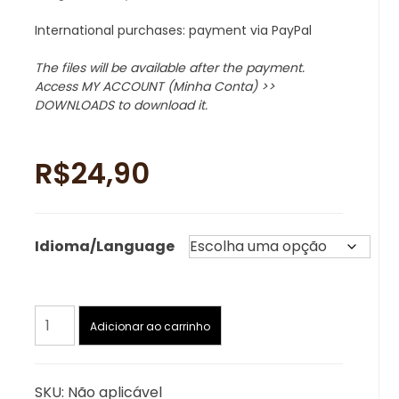
International purchases: payment via PayPal
The files will be available after the payment.
Access MY ACCOUNT (Minha Conta) >>
DOWNLOADS to download it.
R$
24,90
Idioma/Language
Inosuke
Adicionar ao carrinho
Hashibira
[PT/EN]
Demon
SKU:
Não aplicável