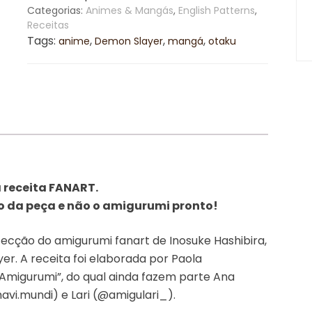
Slayer
Categorias:
Animes & Mangás
,
English Patterns
,
-
Receitas
Pattern/Receita
Tags:
,
,
,
anime
Demon Slayer
mangá
otaku
de
amigurumi
quantidade
 receita FANART.
o da peça e não o amigurumi pronto!
fecção do amigurumi fanart de Inosuke Hashibira,
 A receita foi elaborada por Paola
Amigurumi”, do qual ainda fazem parte Ana
avi.mundi) e Lari (@amigulari_).