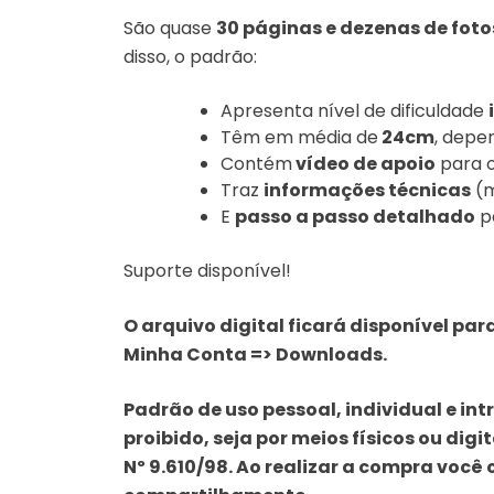
São quase
30 páginas e dezenas de fot
disso, o padrão:
Apresenta nível de dificuldade
Têm em média de
24cm
, depe
Contém
vídeo de apoio
para o
Traz
informações técnicas
(m
E
passo a passo detalhado
p
Suporte disponível!
O arquivo digital ficará disponível p
Minha Conta => Downloads.
Padrão de uso pessoal, individual e in
proibido, seja
por meios físicos ou digit
Nº 9.610/98. Ao realizar a
compra você c