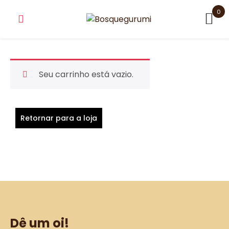
Skip
0
to
content
Seu carrinho está vazio.
Retornar para a loja
Dê um oi!