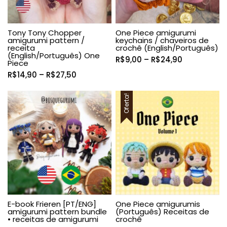
Tony Tony Chopper
One Piece amigurumi
amigurumi pattern /
keychains / chaveiros de
receita
crochê (English/Português)
(English/Português) One
Faixa
R$
9,00
–
R$
24,90
Piece
de
Faixa
R$
14,90
–
R$
27,50
preço:
de
R$9,00
preço:
Oferta!
através
R$14,90
R$24,90
através
R$27,50
E-book Frieren [PT/ENG]
One Piece amigurumis
amigurumi pattern bundle
(Português) Receitas de
• receitas de amigurumi
crochê