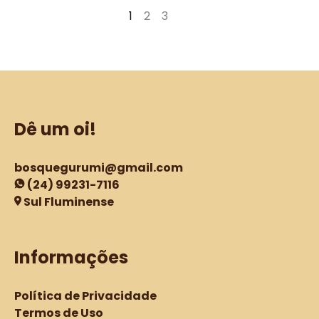
R$24,90
através
1
2
3
→
através
R$34,90
R$26,90
Dê um oi!
bosquegurumi@gmail.com
(24) 99231-7116
Sul Fluminense
Informações
Política de Privacidade
Termos de Uso