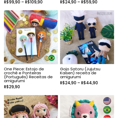
Faixa
Faixa
R$
99,90
–
R$
109,90
R$
24,90
–
R$
59,90
de
de
preço:
preço:
R$99,90
R$24,90
através
através
R$109,90
R$59,90
One Piece: Estojo de
Gojo Satoru (Jujutsu
crochê e Ponteiras
Kaisen) receita de
(Português) Receitas de
amigurumi
amigurumi
Faixa
R$
24,90
–
R$
44,90
R$
29,90
de
preço:
R$24,90
através
R$44,90