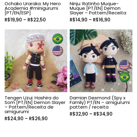
Ochako Uraraka: My Hero
Ninju: Ratinho Muque-
Academia #minigurumi
Muque [PT/EN] Demon
[PT/EN/ESP]
Slayer – Pattern/Receita
Faixa
Faixa
R$
19,90
–
R$
22,50
R$
14,90
–
R$
16,90
de
de
preço:
preço:
R$19,90
R$14,90
através
através
R$22,50
R$16,90
Tengen Uzui: Hashira do
Damian Desmond (Spy x
Som [PT/EN] Demon Slayer
Family) PT/EN – amigurumi
– Pattern/Receita de
pattern / receita
amigurumi
Faixa
R$
32,90
–
R$
34,90
Faixa
R$
24,90
–
R$
26,90
de
de
preço:
preço:
R$32,90