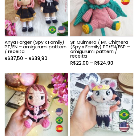
Anya Forger (Spy x Family)
Sr. Quimera / Mr. Chimera
PT/EN – amigurumi pattern
(Spy x Family) PT/EN/ESP –
/ receita
amigurumi pattern /
receita
Faixa
R$
37,50
–
R$
39,90
Faixa
R$
22,00
–
R$
24,90
de
de
preço:
preço:
R$37,50
R$22,00
através
através
R$39,90
R$24,90