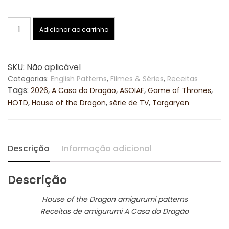
R$65,90
House
Adicionar ao carrinho
através
of
the
R$79,90
Dragon
SKU:
Não aplicável
Amigurumis
Categorias:
English Patterns
,
Filmes & Séries
,
Receitas
(English/Português)
Tags:
,
,
,
,
2026
A Casa do Dragão
ASOIAF
Game of Thrones
Pattern
,
,
,
HOTD
House of the Dragon
série de TV
Targaryen
Bundle
/
Receitas
quantidade
Descrição
Informação adicional
Descrição
House of the Dragon amigurumi patterns
Receitas de amigurumi A Casa do Dragão