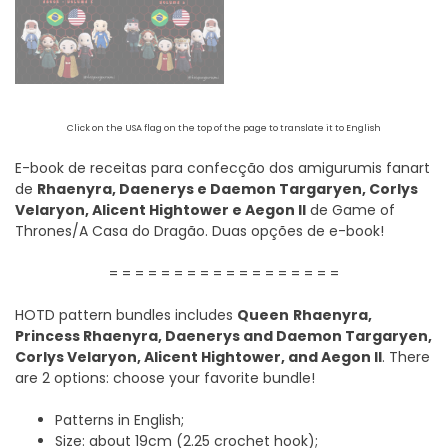
Click on the USA flag on the top of the page to translate it to English
E-book de receitas para confecção dos amigurumis fanart
de
Rhaenyra, Daenerys e Daemon Targaryen, Corlys
Velaryon, Alicent Hightower e Aegon II
de Game of
Thrones/A Casa do Dragão. Duas opções de e-book!
= = = = = = = = = = = = = = = = = =
HOTD pattern bundles includes
Queen
Rhaenyra,
Princess Rhaenyra, Daenerys and Daemon Targaryen,
Corlys Velaryon, Alicent Hightower, and Aegon II
. There
are 2 options: choose your favorite bundle!
Patterns in English;
Size: about 19cm (2.25 crochet hook);