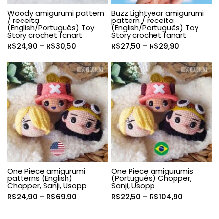
Woody amigurumi pattern
Buzz Lightyear amigurumi
/ receita
pattern / receita
(English/Português) Toy
(English/Português) Toy
Story crochet fanart
Story crochet fanart
Faixa
Faixa
R$
24,90
–
R$
30,50
R$
27,50
–
R$
29,90
de
de
preço:
preço:
R$24,90
R$27,50
através
através
R$30,50
R$29,90
One Piece amigurumi
One Piece amigurumis
patterns (English)
(Português) Chopper,
Chopper, Sanji, Usopp
Sanji, Usopp
Faixa
Faixa
R$
24,90
–
R$
69,90
R$
22,50
–
R$
104,90
de
de
preço:
preço: