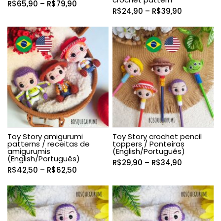
Faixa
R$
65,90
–
R$
79,90
Faixa
R$
24,90
–
R$
39,90
de
de
preço:
preço:
R$65,90
R$24,90
através
através
R$79,90
R$39,90
Toy Story amigurumi
Toy Story crochet pencil
patterns / receitas de
toppers / Ponteiras
amigurumis
(English/Português)
(English/Português)
Faixa
R$
29,90
–
R$
34,90
Faixa
R$
42,50
–
R$
62,50
de
de
preço:
preço:
R$29,90
R$42,50
através
através
R$34,90