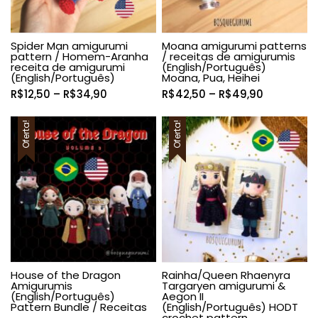
Spider Man amigurumi
Moana amigurumi patterns
pattern / Homem-Aranha
/ receitas de amigurumis
receita de amigurumi
(English/Português)
(English/Português)
Moana, Pua, Heihei
Faixa
Faixa
R$
12,50
–
R$
34,90
R$
42,50
–
R$
49,90
de
de
preço:
preço:
Oferta!
Oferta!
R$12,50
R$42,50
através
através
R$34,90
R$49,90
House of the Dragon
Rainha/Queen Rhaenyra
Amigurumis
Targaryen amigurumi &
(English/Português)
Aegon II
Pattern Bundle / Receitas
(English/Português) HODT
crochet pattern