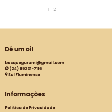
R$24,90
R$22,50
1
2
→
através
através
R$69,90
R$104,90
Dê um oi!
bosquegurumi@gmail.com
(24) 99231-7116
Sul Fluminense
Informações
Política de Privacidade