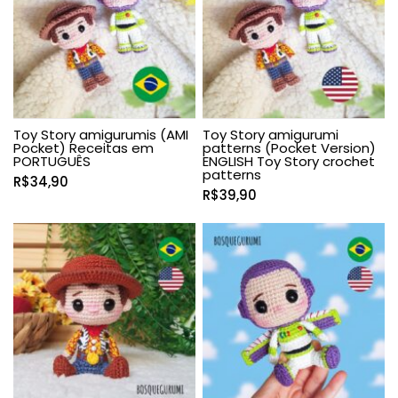
R$62,50
Toy Story amigurumis (AMI
Toy Story amigurumi
Pocket) Receitas em
patterns (Pocket Version)
PORTUGUÊS
ENGLISH Toy Story crochet
patterns
R$
34,90
R$
39,90