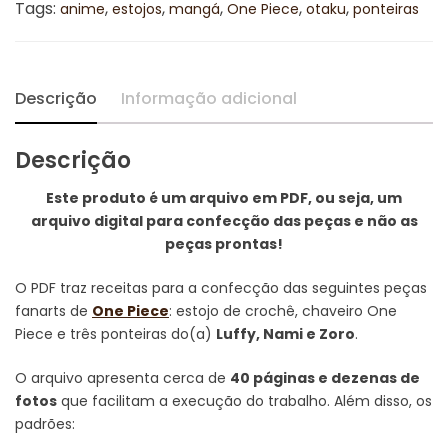
Tags:
,
,
,
,
,
anime
estojos
mangá
One Piece
otaku
ponteiras
(Português)
Receitas
de
amigurumi
Descrição
Informação adicional
quantidade
Descrição
Este produto é um arquivo em PDF, ou seja,
um
arquivo digital para confecção das peças e não as
peças prontas!
O PDF traz receitas para a confecção das seguintes peças
fanarts de
One Piece
: estojo de crochê, chaveiro One
Piece e três ponteiras do(a)
Luffy, Nami e Zoro
.
O arquivo apresenta cerca de
40 páginas e dezenas de
fotos
que facilitam a execução do trabalho. Além disso, os
padrões: