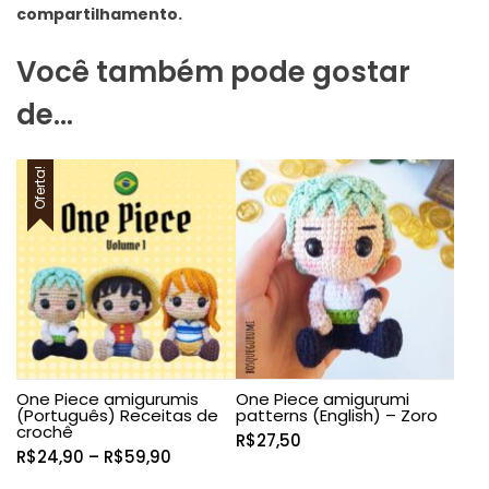
compartilhamento.
Você também pode gostar
de…
Oferta!
One Piece amigurumis
One Piece amigurumi
(Português) Receitas de
patterns (English) – Zoro
crochê
R$
27,50
Faixa
R$
24,90
–
R$
59,90
de