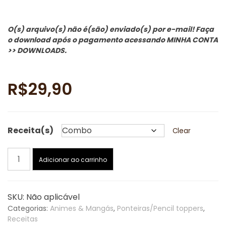
O(s) arquivo(s) não é(são) enviado(s) por e-mail! Faça
o download após o pagamento acessando MINHA CONTA
>> DOWNLOADS.
R$
29,90
Receita(s)
Clear
One
Adicionar ao carrinho
Piece:
Estojo
de
SKU:
Não aplicável
crochê
Categorias:
Animes & Mangás
,
Ponteiras/Pencil toppers
,
e
Receitas
Ponteiras