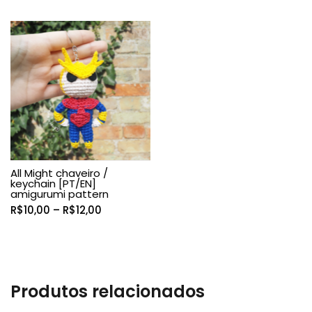
preço:
R$24,90
através
R$59,90
All Might chaveiro /
keychain [PT/EN]
amigurumi pattern
Faixa
R$
10,00
–
R$
12,00
de
preço:
R$10,00
através
R$12,00
Produtos relacionados