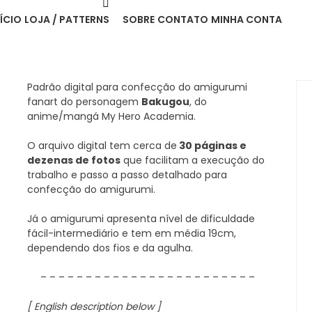
NÍCIO
LOJA / PATTERNS
SOBRE
CONTATO
MINHA CONTA
Padrão digital para confecção do amigurumi
fanart do personagem
Bakugou
, do
anime/mangá My Hero Academia.
O arquivo digital tem cerca de
30 páginas e
dezenas de fotos
que facilitam a execução do
trabalho e passo a passo detalhado para
confecção do amigurumi.
Já o amigurumi apresenta nível de dificuldade
fácil-intermediário e tem em média 19cm,
dependendo dos fios e da agulha.
– – – – – – – – – – – – – – – – – – – – – – – –
[ English description below ]