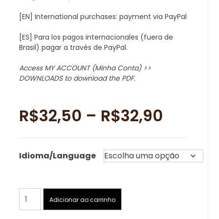
[EN] International purchases: payment via PayPal
[ES] Para los pagos internacionales (fuera de
Brasil) pagar a través de PayPal.
Access MY ACCOUNT (Minha Conta) >>
DOWNLOADS to download the PDF.
Faixa
R$
32,50
–
R$
32,90
de
Idioma/Language
preço:
R$32,5
Katsuki
Adicionar ao carrinho
atravé
Bakugo
–