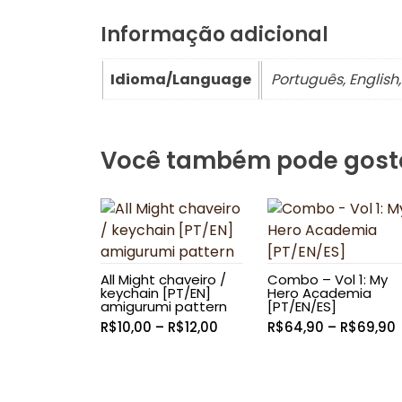
Informação adicional
Idioma/Language
Português, English
Você também pode gost
All Might chaveiro /
Combo – Vol 1: My
keychain [PT/EN]
Hero Academia
amigurumi pattern
[PT/EN/ES]
Faixa
R$
10,00
–
R$
12,00
R$
64,90
–
R$
69,90
de
preço:
R$10,00