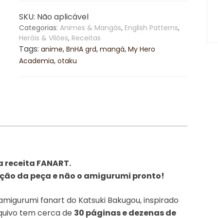
R$32,9
My
SKU:
Não aplicável
Hero
Categorias:
Animes & Mangás
,
English Patterns
,
Academia
Heróis & Vilões
,
Receitas
[PT/EN/ES]
Tags:
,
,
,
anime
BnHA grd
mangá
My Hero
quantidade
,
Academia
otaku
a receita FANART.
cção da peça e não o amigurumi pronto!
amigurumi fanart do Katsuki Bakugou, inspirado
quivo tem cerca de
30 páginas e dezenas de