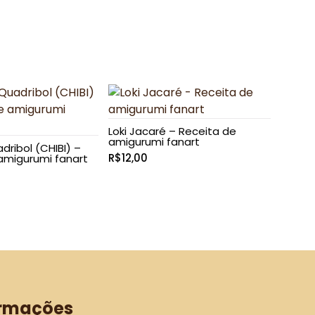
através
preço:
R$69,90
R$22,50
através
R$54,90
Loki Jacaré – Receita de
amigurumi fanart
dribol (CHIBI) –
R$
12,00
amigurumi fanart
ormações