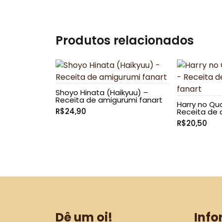
através
R$12,00
Produtos relacionados
Shoyo Hinata (Haikyuu) –
Receita de amigurumi fanart
Harry no Qua
R$
24,90
Receita de 
R$
20,50
Dê um oi!
Inf