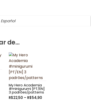
, Español
ar de…
My Hero Academia
Faixa
#minigurumi [PT/EN]
de
3 padrões/patterns
preço:
Faixa
R$
22,50
–
R$
54,90
R$64,90
de