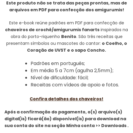
Este produto não se trata das peças prontas, mas de
arquivos em PDF para confecção dos amigurumis!
Este e-book reúne padrões em PDF para confecção de
chaveiros de crochê/amigurumis fanarts
inspirados na
obra do porto-riquenho
Benito
. São três receitas que
presentam símbolos ou mascotes do cantor:
o Coelho, o
Coração de UVST e o sapo Concho
.
Padrões em português;
Em média 5 a 7cm (agulha 2,5mm);
Nível de dificuldade: fácil;
Receitas com vídeos de apoio e fotos.
Confira detalhes dos chaveiros!
Após a confirmação do pagamento, o(s) arquivo(s)
digital(is) ficará(ão) disponível(is) para download na
sua conta do site na seção Minha conta >> Downloads .