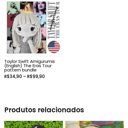
através
R$94,90
Taylor Swift Amigurumis
(English) The Eras Tour
pattern bundle
Faixa
R$
34,90
–
R$
99,90
de
preço:
R$34,90
através
R$99,90
Produtos relacionados