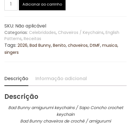
Bad
Adicionar ao carrinho
através
Bunny
amigurumi
R$27,50
keychains
SKU:
Não aplicável
/
Categorias:
Celebridades
,
Chaveiros / Keychains
,
English
chaveiros
Patterns
,
Receitas
de
Tags:
,
,
,
,
,
,
2026
Bad Bunny
Benito
chaveiros
DtMF
musica
crochê
singers
(English/Português)
DtMF
&
UVST
Descrição
Informação adicional
quantidade
Descrição
Bad Bunny amigurumi keychains / Sapo Concho crochet
keychain
Bad Bunny chaveiros de crochê / amigurumi