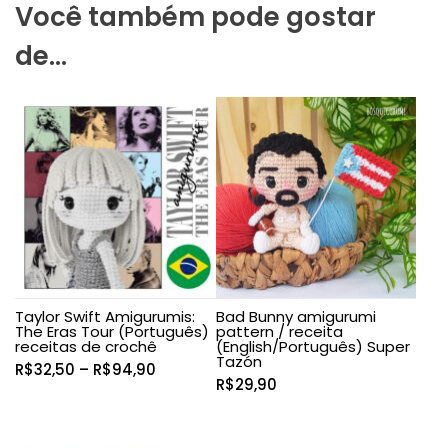
Você também pode gostar
de…
Taylor Swift Amigurumis:
Bad Bunny amigurumi
The Eras Tour (Português)
pattern / receita
receitas de crochê
(English/Português) Super
Tazón
Faixa
R$
32,50
–
R$
94,90
R$
29,90
de
preço:
R$32,50