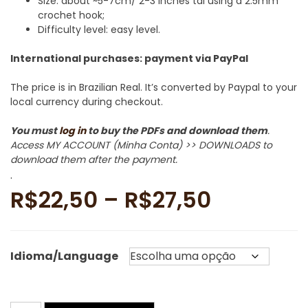
Size: about ~5-7cm/ 2-3 inches tal using a 2.5mm
crochet hook;
Difficulty level: easy level.
International purchases: payment via PayPal
The price is in Brazilian Real. It’s converted by Paypal to your
local currency during checkout.
You must
log in
to buy the PDFs and download them
.
Access MY ACCOUNT (Minha Conta) >> DOWNLOADS to
download them after the payment.
.
Faixa
R$
22,50
–
R$
27,50
de
Idioma/Language
preço:
R$22,50