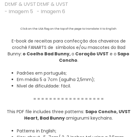
Click on the USA flag on the top of the page to translate it to English
E-book de receitas para confecção dos chaveiros de
crochê FANARTS de símbolos e/ou mascotes do Bad
Bunny:
o Coelho Bad Bunny,
o
Coração UVST
e o
Sapo
Concho
.
Padrões em português;
Em média 5 a 7cm (agulha 2,5mm);
Nível de dificuldade: fácil.
= = = = = = = = = = = = = = = = = =
This PDF file includes three patterns:
Sapo Concho,
UVST
Heart, Bad Bunny
amigurumi keychains.
Patterns in English;