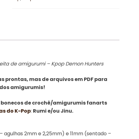
Kpop
Demon
Hunters
quantidade
ceita de amigurumi – Kpop Demon Hunters
as prontas, mas de arquivos em PDF para
 dos amigurumis!
s
bonecos de crochê/amigurumis fanarts
as do K-Pop
:
Rumi e/ou Jinu.
– agulhas 2mm e 2,25mm) e 11mm (sentado –