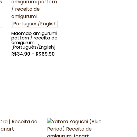
Maomao amigurumi
pattern / receita de
amigurumi
[Português/English]
Faixa
R$
34,90
–
R$
69,90
Faixa
de
de
preço:
preço:
R$34,90
R$44,90
através
através
R$69,90
R$69,90