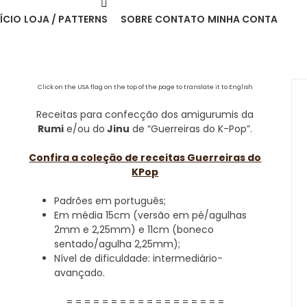
NÍCIO
LOJA / PATTERNS
SOBRE
CONTATO
MINHA CONTA
Click on the USA flag on the top of the page to translate it to English
Receitas para confecção dos amigurumis da
Rumi
e/ou do
Jinu
de “Guerreiras do K-Pop”.
Confira a coleção de receitas Guerreiras do
KPop
Padrões em português;
Em média 15cm (versão em pé/agulhas
2mm e 2,25mm) e 11cm (boneco
sentado/agulha 2,25mm);
Nível de dificuldade: intermediário-
avançado.
= = = = = = = = = = = = = = = = = =