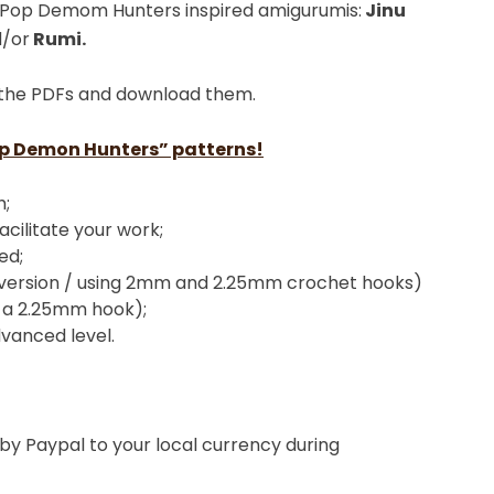
K-Pop Demom Hunters inspired amigurumis:
Jinu
/or
Rumi
.
the PDFs and download them.
p Demon Hunters” patterns!
h;
acilitate your work;
ed;
version / using 2mm and 2.25mm crochet hooks)
ng a 2.25mm hook);
vanced level.
ed by Paypal to your local currency during