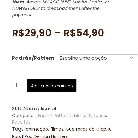
them
. Access MY ACCOUNT (Minha Conta) >>
DOWNLOADS to download them after the
payment.
.
Faixa
R$
29,90
–
R$
54,90
de
Padrão/Pattern
preço:
R$29,9
Rumi
Adicionar ao carrinho
atravé
amigurumi
pattern
R$54,
/
SKU:
Não aplicável
receita
Categorias:
English Patterns
,
Filmes & Séries
,
de
Receitas
amigurumi
Tags:
,
,
,
animação
filmes
Guerreiras do KPop
K-
[PT/English]
,
Pop
KPop Demon Hunters