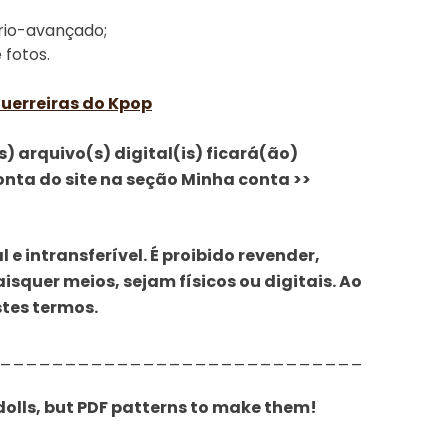
ário-avançado;
 fotos.
uerreiras do Kpop
 arquivo(s) digital(is) ficará(ão)
onta do site na seção Minha conta >>
l e intransferível. É proibido revender,
aisquer meios, sejam físicos ou digitais. Ao
tes termos.
____________________________
dolls, but PDF patterns to make them!