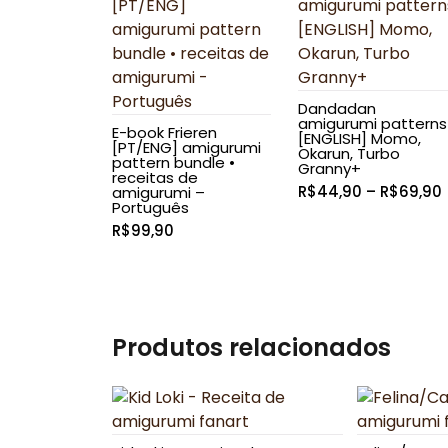
Dandadan
amigurumi patterns
E-book Frieren
[ENGLISH] Momo,
[PT/ENG] amigurumi
Okarun, Turbo
pattern bundle •
Granny+
receitas de
R$
44,90
–
R$
69,90
amigurumi –
Português
R$
99,90
Produtos relacionados