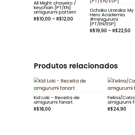
All Might chaveiro /
keychain [PT/EN]
Ochako Uraraka: My
amigurumi pattern
Hero Academia
Faixa
R$
10,00
–
R$
12,00
#minigurumi
[PT/EN/ESP]
de
F
R$
19,90
–
R$
22,50
preço:
d
R$10,00
p
através
R
R$12,00
a
R
Produtos relacionados
Kid Loki – Receita de
Felina/Catra
amigurumi fanart
amigurumi f
R$
18,00
R$
24,90