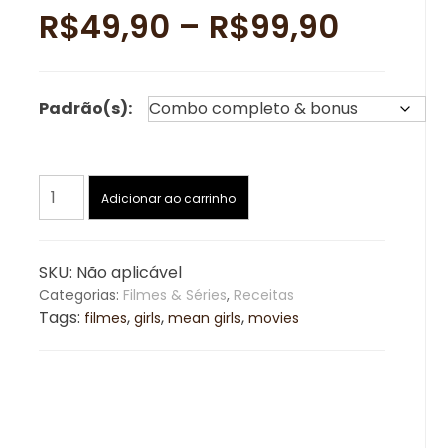
Faixa
R$
49,90
–
R$
99,90
de
Padrão(s):
preço:
R$49,
Meninas
Adicionar ao carrinho
atravé
Malvadas
[PT]
R$99,
receitas
SKU:
Não aplicável
de
Categorias:
Filmes & Séries
,
Receitas
amigurumis
Tags:
,
,
,
filmes
girls
mean girls
movies
quantidade