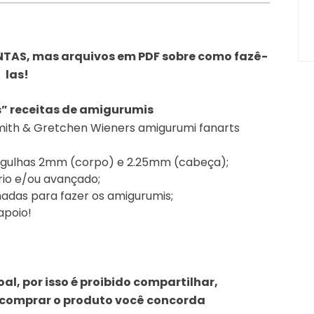
TAS, mas arquivos em PDF sobre como fazê-
las!
” receitas de amigurumis
mith & Gretchen Wieners amigurumi fanarts
 agulhas 2mm (corpo) e 2.25mm (cabeça);
ário e/ou avançado;
adas para fazer os amigurumis;
apoio!
l, por isso é proibido compartilhar,
Ao comprar o produto você concorda