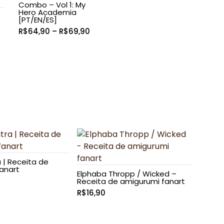
Combo – Vol 1: My
Hero Academia
[PT/EN/ES]
Faixa
R$
64,90
–
R$
69,90
de
aixa
preço:
e
R$64,90
reço:
através
$19,90
R$69,90
través
$22,50
 | Receita de
anart
Elphaba Thropp / Wicked –
Receita de amigurumi fanart
R$
16,90