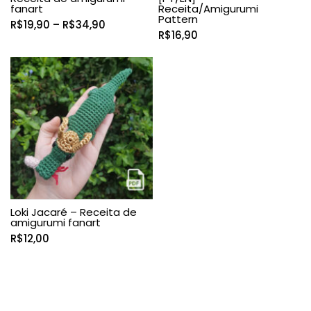
fanart
Receita/Amigurumi
Pattern
Faixa
R$
19,90
–
R$
34,90
R$
16,90
de
preço:
R$19,90
através
R$34,90
Loki Jacaré – Receita de
amigurumi fanart
R$
12,00