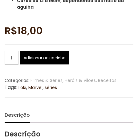
Cerca de 12 a 15cm, dependendo dos fios e da
agulha
R$
18,00
Kid
Adicionar ao carrinho
Loki
-
Receita
Categorias:
Filmes & Séries
,
Heróis & Vilões
,
Receitas
de
Tags:
,
,
Loki
Marvel
séries
amigurumi
fanart
quantidade
Descrição
Descrição