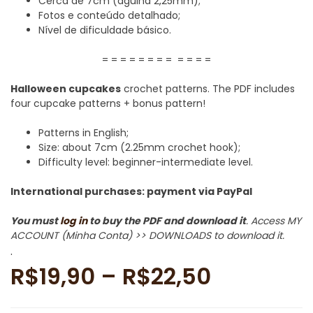
Cerca de 7cm (agulha 2,25mm);
Fotos e conteúdo detalhado;
Nível de dificuldade básico.
= = = = = = = = = = = =
Halloween cupcakes
crochet patterns. The PDF includes
four cupcake patterns + bonus pattern!
Patterns in English;
Size: about 7cm (2.25mm crochet hook);
Difficulty level: beginner-intermediate level.
International purchases: payment via PayPal
You must
log in
to buy the PDF and download it
. Access MY
ACCOUNT (Minha Conta) >> DOWNLOADS to download it.
.
Faixa
R$
19,90
–
R$
22,50
de