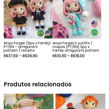
Anya Forger (Spy x Family)
Anya Forger’s outfits /
PT/EN – amigurumi
roupas [PT/EN] Spy x
pattern / receita
Family amigurumi pattern
Faixa
Faixa
R$
37,50
–
R$
39,90
R$
10,90
–
R$
18,00
de
de
preço:
preço:
R$37,50
R$10,90
através
através
R$39,90
R$18,00
Produtos relacionados