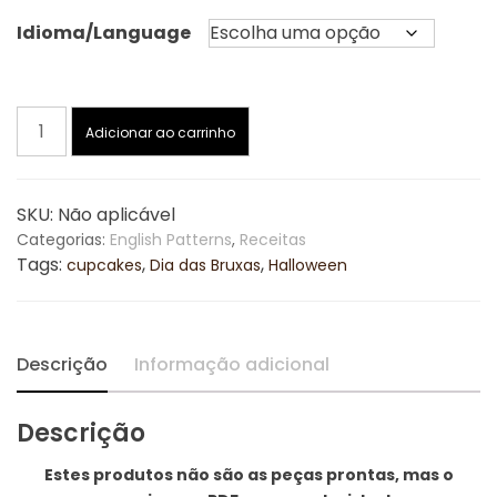
Idioma/Language
preço:
R$19,90
Halloween
Adicionar ao carrinho
através
cupcakes
[PT/ENG]
R$22,50
amigurumi
SKU:
Não aplicável
patterns
Categorias:
English Patterns
,
Receitas
•
Tags:
,
,
cupcakes
Dia das Bruxas
Halloween
receitas
de
amigurumi
quantidade
Descrição
Informação adicional
Descrição
Estes produtos não são as peças prontas, mas o