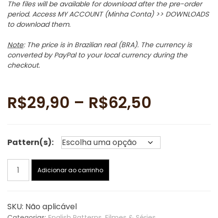
The files will be available for download after the pre-order
period. Access MY ACCOUNT (Minha Conta) >> DOWNLOADS
to download them.
Note
: The price is in Brazilian real (BRA). The currency is
converted by PayPal to your local currency during the
checkout.
Faixa
R$
29,90
–
R$
62,50
de
Pattern(s):
preço:
Arcane/LOL
R$29,90
Adicionar ao carrinho
amigurumi
patterns:
através
Caitlyn,
SKU:
Não aplicável
Mel+
Categorias:
English Patterns
,
Filmes & Séries