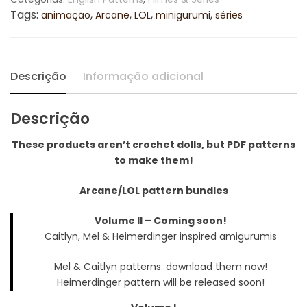
R$62,50
[Volume
Tags:
,
,
,
,
animação
Arcane
LOL
minigurumi
séries
2]
ENGLISH
quantidade
Descrição
Informação adicional
Descrição
These products aren’t crochet dolls, but PDF patterns
to make them!
Arcane/LOL pattern bundles
Volume II – Coming soon!
Caitlyn, Mel & Heimerdinger inspired amigurumis
Mel & Caitlyn patterns: download them now!
Heimerdinger pattern will be released soon!