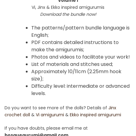
Volume I
Vi, Jinx & Ekko inspired amigurumis
Download the bundle now!
The patterns/pattern bundle language is
English;
PDF contains detailed instructions to
make the amigurumis;
Photos and videos to facilitate your work!
List of materials and stitches used;
Approximately 10/11cm (2.25mm hook
size);
Difficulty level: intermediate or advanced
levels.
Do you want to see more of the dolls? Details of
Jinx
crochet doll
&
Vi amigurumi
&
Ekko inspired amigurumi
If you have doubts, please email me at
bosquegurumi@gmail.com
.