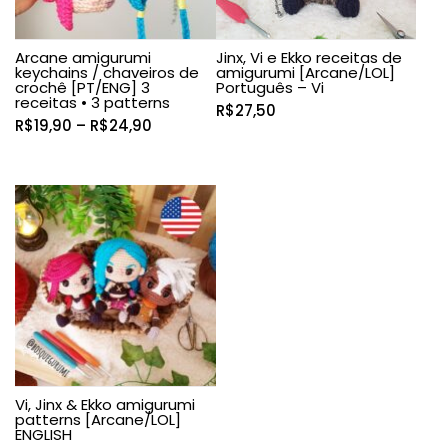
Arcane amigurumi
Jinx, Vi e Ekko receitas de
keychains / chaveiros de
amigurumi [Arcane/LOL]
crochê [PT/ENG] 3
Português – Vi
receitas • 3 patterns
R$
27,50
Faixa
R$
19,90
–
R$
24,90
de
preço:
R$19,90
através
R$24,90
Vi, Jinx & Ekko amigurumi
patterns [Arcane/LOL]
ENGLISH