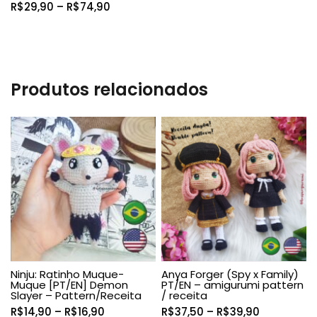
Faixa
R$
29,90
–
R$
74,90
de
preço:
R$29,90
através
R$74,90
Produtos relacionados
Ninju: Ratinho Muque-
Anya Forger (Spy x Family)
Muque [PT/EN] Demon
PT/EN – amigurumi pattern
Slayer – Pattern/Receita
/ receita
Faixa
Faixa
R$
14,90
–
R$
16,90
R$
37,50
–
R$
39,90