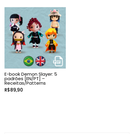
de
de
preço:
preço:
R$14,90
R$37,50
através
através
R$16,90
R$39,90
E-book Demon Slayer: 5
padrões [EN/PT] –
Receitas/Patterns
R$
89,90