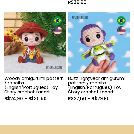
R$
39,90
Woody amigurumi pattern
Buzz Lightyear amigurumi
/ receita
pattern / receita
(English/Português) Toy
(English/Português) Toy
Story crochet fanart
Story crochet fanart
Faixa
Faixa
R$
24,90
–
R$
30,50
R$
27,50
–
R$
29,90
de
de
preço:
preço:
R$24,90
R$27,50
através
através
R$30,50
R$29,90