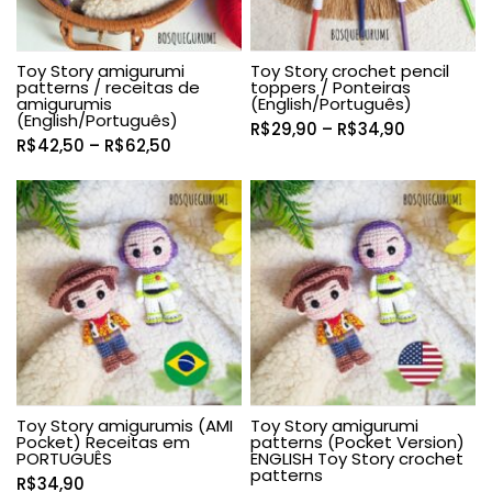
Toy Story amigurumi
Toy Story crochet pencil
patterns / receitas de
toppers / Ponteiras
amigurumis
(English/Português)
(English/Português)
Faixa
R$
29,90
–
R$
34,90
Faixa
R$
42,50
–
R$
62,50
de
de
preço:
preço:
R$29,90
R$42,50
através
através
R$34,90
R$62,50
Toy Story amigurumis (AMI
Toy Story amigurumi
Pocket) Receitas em
patterns (Pocket Version)
PORTUGUÊS
ENGLISH Toy Story crochet
patterns
R$
34,90