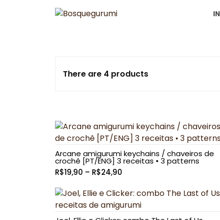
por:
Skip
I
to
Receitas de amigurumis | Amigurumis Patterns
Bosquegurumi
content
There are 4 products
Arcane amigurumi keychains / chaveiros de
crochê [PT/ENG] 3 receitas • 3 patterns
Faixa
R$
19,90
–
R$
24,90
de
preço:
R$19,90
através