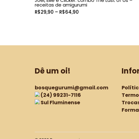
Joel, Ellie e Clicker: combo The Last of Us –
R$24,90
receitas de amigurumi
Faixa
R$
29,90
–
R$
64,90
de
preço:
R$29,90
através
R$64,90
Dê um oi!
Inf
bosquegurumi@gmail.com
Políti
(24) 99231-7116
Termo
Sul Fluminense
Trocas
Forma