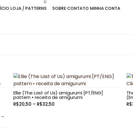
NÍCIO
LOJA / PATTERNS
SOBRE
CONTATO
MINHA CONTA
Ellie (The Last of Us) amigurumi [PT/ENG]
The
pattern • receita de amigurumi
(En
Faixa
R$
20,50
–
R$
32,50
R$
de
preço:
R$20,50
através