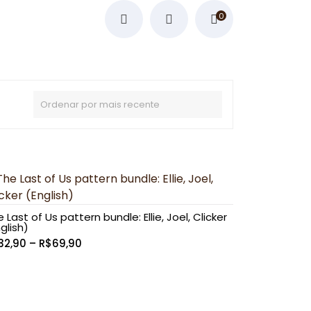
0
 Last of Us pattern bundle: Ellie, Joel, Clicker
glish)
Faixa
32,90
–
R$
69,90
de
preço:
R$32,90
através