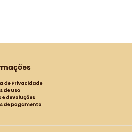
R$32,50
ormações
ca de Privacidade
s de Uso
 e devoluções
s de pagamento