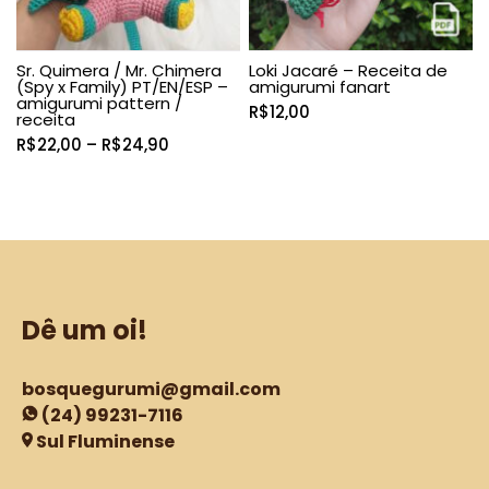
Sr. Quimera / Mr. Chimera
Loki Jacaré – Receita de
(Spy x Family) PT/EN/ESP –
amigurumi fanart
amigurumi pattern /
R$
12,00
receita
Faixa
R$
22,00
–
R$
24,90
de
preço:
R$22,00
através
R$24,90
Dê um oi!
bosquegurumi@gmail.com
(24) 99231-7116
Sul Fluminense